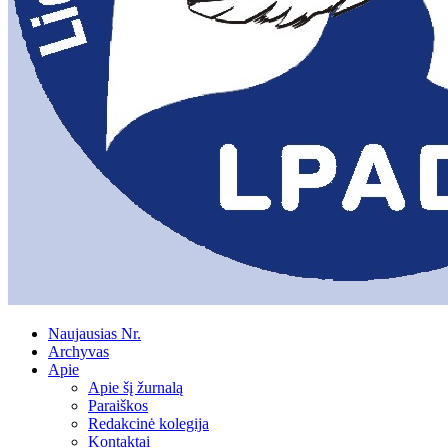
Naujausias Nr.
Archyvas
Apie
Apie šį žurnalą
Paraiškos
Redakcinė kolegija
Kontaktai