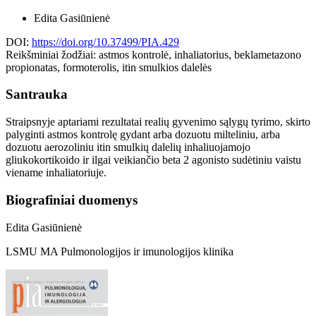
Edita Gasiūnienė
DOI:
https://doi.org/10.37499/PIA.429
Reikšminiai žodžiai:
astmos kontrolė, inhaliatorius, beklametazono
propionatas, formoterolis, itin smulkios dalelės
Santrauka
Straipsnyje aptariami rezultatai realių gyvenimo sąlygų tyrimo, skirto
palyginti astmos kontrolę gydant arba dozuotu milteliniu, arba
dozuotu aerozoliniu itin smulkių dalelių inhaliuojamojo
gliukokortikoido ir ilgai veikiančio beta 2 agonisto sudėtiniu vaistu
viename inhaliatoriuje.
Biografiniai duomenys
Edita Gasiūnienė
LSMU MA Pulmonologijos ir imunologijos klinika