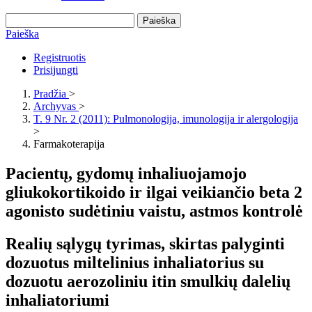
Paieška
Paieška
Registruotis
Prisijungti
Pradžia
>
Archyvas
>
T. 9 Nr. 2 (2011): Pulmonologija, imunologija ir alergologija
>
Farmakoterapija
Pacientų, gydomų inhaliuojamojo
gliukokortikoido ir ilgai veikiančio beta 2
agonisto sudėtiniu vaistu, astmos kontrolė
Realių sąlygų tyrimas, skirtas palyginti
dozuotus miltelinius inhaliatorius su
dozuotu aerozoliniu itin smulkių dalelių
inhaliatoriumi