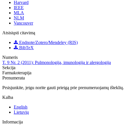
Harvard
IEEE
MLA
NLM
Vancouver
Atsisiųsti citavimą
Endnote/Zotero/Mendeley (RIS)
BibTeX
Numeris
T. 9 Nr. 2 (2011): Pulmonologija, imunologija ir alergologija
Sekcija
Farmakoterapija
Prenumerata
Prsisjunkite, jeigu norite gauti prieigą prie prenumeruojamų išteklių.
Kalba
English
Lietuvių
Informacija