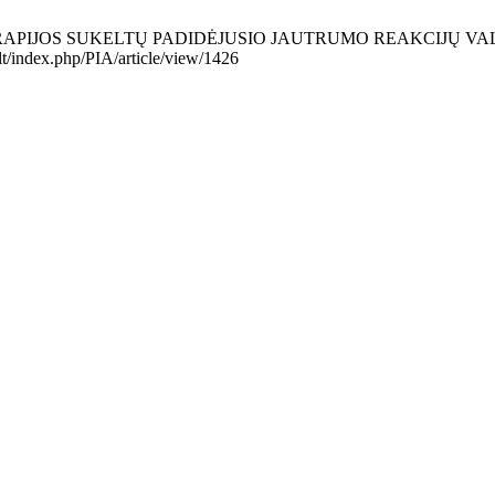
JOS SUKELTŲ PADIDĖJUSIO JAUTRUMO REAKCIJŲ VALDYME. PIA 
.lt/index.php/PIA/article/view/1426